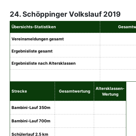
24. Schöppinger Volkslauf 2019
Übersichts-Statistiken
Gesamtw
Vereinsmeldungen gesamt
Ergebnisliste gesamt
Ergebnisliste nach Altersklassen
Altersklassen-
Strecke
Gesamtwertung
Wertung
Bambini-Lauf 350m
Bambini-Lauf 700m
Schülerlauf 2,5 km