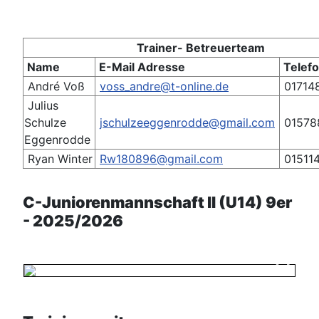
Trainer- Betreuerteam
Name
E-Mail Adresse
Telef
André Voß
voss_andre@t-online.de
01714
Julius
Schulze
jschulzeeggenrodde@gmail.com
01578
Eggenrodde
Ryan Winter
Rw180896@gmail.com
01511
C-Juniorenmannschaft II (U14) 9er
- 2025/2026