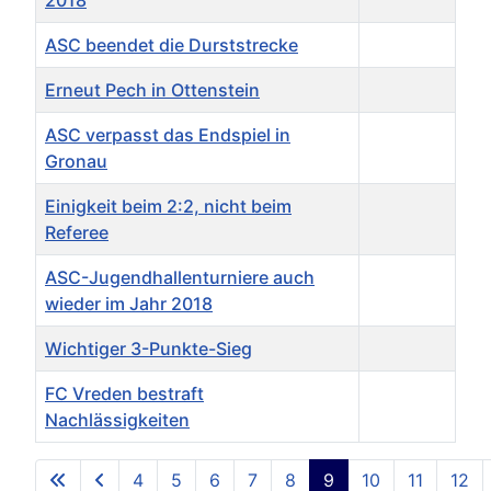
ASC beendet die Durststrecke
Erneut Pech in Ottenstein
ASC verpasst das Endspiel in
Gronau
Einigkeit beim 2:2, nicht beim
Referee
ASC-Jugendhallenturniere auch
wieder im Jahr 2018
Wichtiger 3-Punkte-Sieg
FC Vreden bestraft
Nachlässigkeiten
Beiträge
4
5
6
7
8
9
10
11
12
Seite 9 von 17