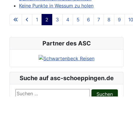
Keine Punkte in Wessum zu holen
1
2
3
4
5
6
7
8
9
1
Seite 2 von 20
Partner des ASC
Suche auf asc-schoeppingen.de
Suchen ...
Suchen
----- ASC Werbepartner -----