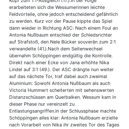
Kopf zum 1:1-Ausgleich (17.).In der Folge
erarbeiteten sich die Wessumerinnen leichte
Feldvorteile, ohne jedoch entscheidend gefährlich
zu werden. Kurz vor der Pause kippte das Spiel
dann wieder in Richtung ASC: Nach einem Foul an
Antonia Nußbaum entschied der Schiedsrichter
auf Strafstoß, den Nele Bücker souverän zum 2:1
verwandelte (41.).Nach dem Seitenwechsel
übernahm Schöppingen endgültig die Kontrolle.
Direkt nach einer Ecke von Jana erhöhte Nika
Lindel auf 3:1 (49.). Der ASC drängte nun weiter
auf das nächste Tor, traf dabei auch zweimal
Aluminium: Sowohl Antonia Nußbaum als auch
Victoria Hummert scheiterten mit sehenswerten
Distanzschüssen am Querbalken. Wessum kam in
dieser Phase nur vereinzelt zu
Entlastungsangriffen.In der Schlussphase machte
Schöppingen alles klar: Antonia Nußbaum erzielte
nach Vorarbeit von Nika ihr zweites Tor des Tages