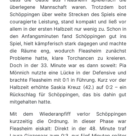
überlegene Mannschaft waren. Trotzdem bot
Schöppingen über weite Strecken des Spiels eine
couragierte Leistung, stand kompakt und ließ vor
allem in der ersten Halbzeit nur wenig zu. Schon in
den Anfangsminuten fand Schöppingen gut ins
Spiel, hielt kämpferisch stark dagegen und machte
die Räume eng, wodurch Fleasheim zunächst
Probleme hatte, klare Torchancen zu kreieren.
Doch in der 33. Minute war es dann soweit: Pia
Mönnich nutzte eine Lücke in der Defensive und
brachte Fleasheim mit 0:1 in Führung. Kurz vor der
Halbzeit erhöhte Saskia Kreuz (42.) auf 0:2 – ein
Rückschlag für Schöppingen, das bis dahin gut
mitgehalten hatte.
Mit dem Wiederanpfiff verlor Schöppingen
kurzzeitig die Ordnung. In dieser Phase war
Fleasheim eiskalt: Direkt in der 48. Minute traf
Laura Giezenaar zum 0:3, nur fünf Minuten später